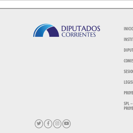
INICI
INSTI
DIPU
COMI
SESIO
LEGIS
PROY
SPL –
PROYE