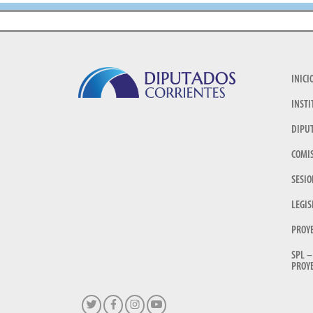
INICI
INSTI
DIPU
COMI
SESIO
LEGIS
PROY
SPL –
PROYE