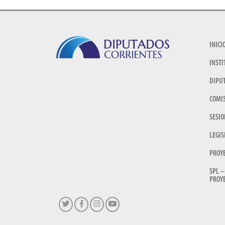
INICI
INSTI
DIPU
COMI
SESIO
LEGIS
PROY
SPL –
PROYE