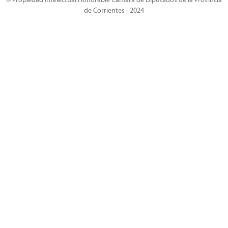
© Propiedad Intelectual Honorable Cámara de Diputados de la Provincia
de Corrientes - 2024