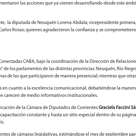
entaron las acciones que ya vienen desarrollando desde este ámbi
dente, la diputada de Neuquén Lorena Abdala; vicepresidente primera
arlos Rosso; quienes agradecieron la confianza y se comprometieron 
 Conectadas CABA, bajo la coordinación de la Dirección de Relaciones 
n” de los parlamentos de las distintas provincias: Neuquén, Río Negr
gunas de las que participaron de manera presencial; mientras que otr
ces en cuanto a la excelencia comunicacional, debatiéndose la maner
ue carecen de medio informativos institucionales.
nicación de la Cámara de Diputados de Corrientes
Graciela Faccini S
 capacitación constante y hasta un sitio especial dentro de su página
ís.
tes de cámaras legislativas, estimándose el mes de septiembre para