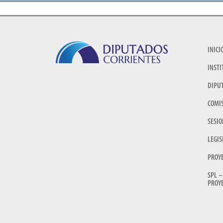
INICI
INSTI
DIPU
COMI
SESIO
LEGIS
PROY
SPL –
PROYE