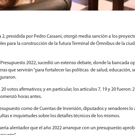
 2, presidida por Pedro Cassani, otorgó media sanción a los proyecto
s para la construcción de la futura Terminal de Ómnibus de la ciuda
 Presupuesto 2022, sucedió un extenso debate, donde la bancada opo
eras que servirán “para fortalecer las políticas de salud, educació
eguraron.
 votos afirmativos; y en particular, los artículos 7, 19 y 20 fueron: 2
 comenzó horas antes.
esupuesto como de Cuentas de Inversión, diputados y senadores lo an
sultas e inquietudes sobre los detalles técnicos de los mismos.
e “sería alentador que el año 2022 arranque con un presupuesto apr