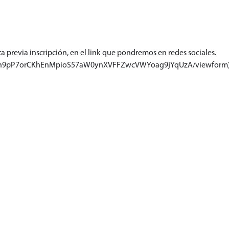
cita previa inscripción, en el link que pondremos en redes sociales.
eP14n9pP7orCKhEnMpioS57aW0ynXVFFZwcVWYoag9jYqUzA/viewform